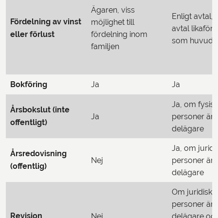
Ägaren, viss
Enligt avtal,
Fördelning av vinst
möjlighet till
avtal likaför
eller förlust
fördelning inom
som huvudr
familjen
Bokföring
Ja
Ja
Ja, om fysis
Årsbokslut (inte
Ja
personer är
offentligt)
delägare
Ja, om juridi
Årsredovisning
Nej
personer är
(offentlig)
delägare
Om juridiska
personer är
Revision
Nej
delägare oc