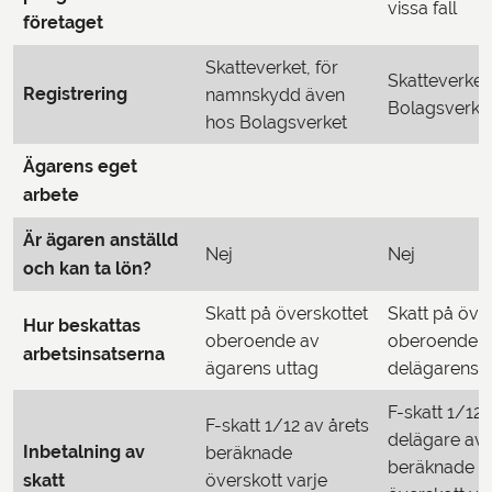
vissa fall
företaget
Skatteverket, för
Skatteverket
Registrering
namnskydd även
Bolagsverke
hos Bolagsverket
Ägarens eget
arbete
Är ägaren anställd
Nej
Nej
och kan ta lön?
Skatt på överskottet
Skatt på öve
Hur beskattas
oberoende av
oberoende 
arbetsinsatserna
ägarens uttag
delägarens u
F-skatt 1/12
F-skatt 1/12 av årets
delägare av 
Inbetalning av
beräknade
beräknade
skatt
överskott varje