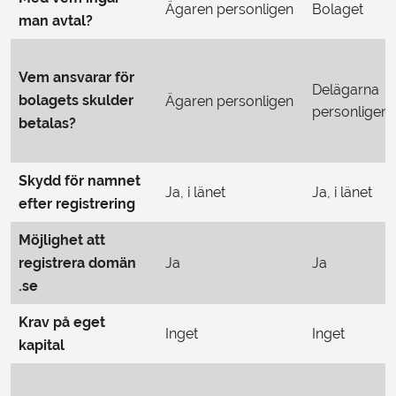
Ägaren personligen
Bolaget
man avtal?
Vem ansvarar för
Delägarna
bolagets skulder
Ägaren personligen
personligen
betalas?
Skydd för namnet
Ja, i länet
Ja, i länet
efter registrering
Möjlighet att
registrera domän
Ja
Ja
.se
Krav på eget
Inget
Inget
kapital