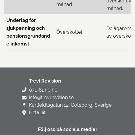
överskott va
månad
månad.
Underlag för
sjukpenning och
Delägarens 
Överskottet
pensionsgrundand
av överskott
e inkomst
Trevi Revision
031-81 50 50
info@trevirevision.se
Karlfeldtsgatan 12, Göteborg, Sverige
Hitta hit
Följ oss på sociala medier