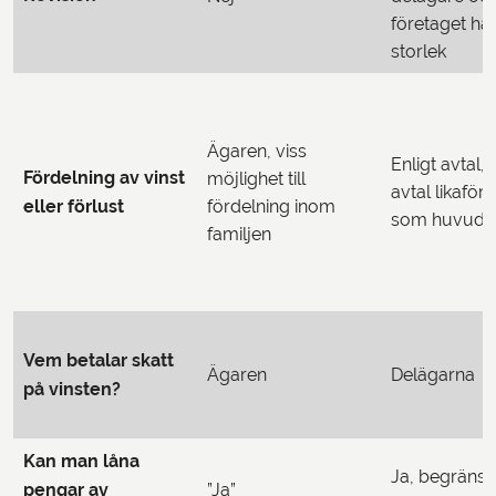
företaget har
storlek
Ägaren, viss
Enligt avtal,
Fördelning av vinst
möjlighet till
avtal likaför
eller förlust
fördelning inom
som huvudr
familjen
Vem betalar skatt
Ägaren
Delägarna
på vinsten?
Kan man låna
Ja, begränsn
pengar av
”Ja”