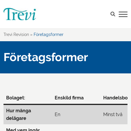
Sök efter:
Trevi Revision
»
Företagsformer
Företagsformer
Bolaget:
Enskild firma
Handelsbol
Hur många
En
Minst två
delägare
Med vem ingår