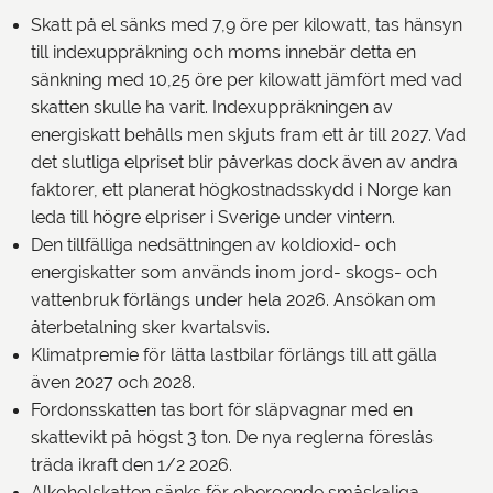
Skatt på el sänks med 7,9 öre per kilowatt, tas hänsyn
till indexuppräkning och moms innebär detta en
sänkning med 10,25 öre per kilowatt jämfört med vad
skatten skulle ha varit. Indexuppräkningen av
energiskatt behålls men skjuts fram ett år till 2027. Vad
det slutliga elpriset blir påverkas dock även av andra
faktorer, ett planerat högkostnadsskydd i Norge kan
leda till högre elpriser i Sverige under vintern.
Den tillfälliga nedsättningen av koldioxid- och
energiskatter som används inom jord- skogs- och
vattenbruk förlängs under hela 2026. Ansökan om
återbetalning sker kvartalsvis.
Klimatpremie för lätta lastbilar förlängs till att gälla
även 2027 och 2028.
Fordonsskatten tas bort för släpvagnar med en
skattevikt på högst 3 ton. De nya reglerna föreslås
träda ikraft den 1/2 2026.
Alkoholskatten sänks för oberoende småskaliga