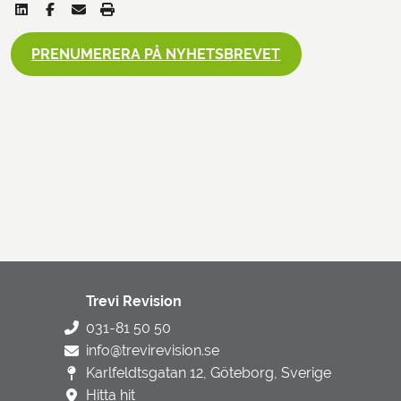
PRENUMERERA PÅ NYHETSBREVET
Trevi Revision
031-81 50 50
info@trevirevision.se
Karlfeldtsgatan 12, Göteborg, Sverige
Hitta hit