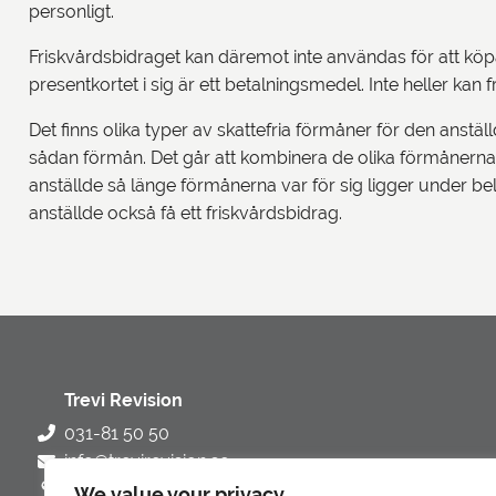
personligt.
Friskvårdsbidraget kan däremot inte användas för att köpa 
presentkortet i sig är ett betalningsmedel. Inte heller kan
Det finns olika typer av skattefria förmåner för den anst
sådan förmån. Det går att kombinera de olika förmånerna o
anställde så länge förmånerna var för sig ligger under b
anställde också få ett friskvårdsbidrag.
Trevi Revision
031-81 50 50
info@trevirevision.se
Karlfeldtsgatan 12, Göteborg, Sverige
We value your privacy