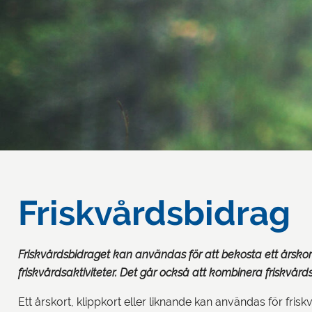
Friskvårdsbidrag
Friskvårdsbidraget kan användas för att bekosta ett årskort
friskvårdsaktiviteter. Det går också att kombinera friskvår
Ett årskort, klippkort eller liknande kan användas för frisk