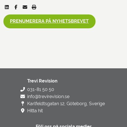
PRENUMERERA PÅ NYHETSBREVET
Trevi Revision
031-81 50 50
info@trevirevision.se
Karlfeldtsgatan 12, Göteborg, Sverige
Hitta hit
Följ oss på sociala medier