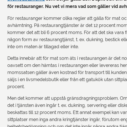
för restauranger. Nu vet vi mera vad som gäller vid av
För restauranger kommer olika regler att gälla för mat o
avhämtning. På restaurangtjänster är det 12 procent mo
kommer det att bli 6 procent moms. För att det ska vara 
någon form av restaurangtjänst, t. ex. dukning, bestick el
inte om maten är tillagad eller inte.
Detta innebär att för mat som äts i restaurangen är det 
oavsett om den hämtas i restaurangen eller levereras h
momssatsen gäller även kostnad för transport till kunden
säljs i en livsmedelsbutik eller från ett gatukök utan si
procent.
Men det kommer att uppstå gränsdragningsproblem. Om ett
det i tjänsten även ingår t. ex. dukning, servering eller d
beskattas till 12 procent moms. Ett annat exempel kan vara
sittplatser men inga andra kringtjänster ingår, förutom en
helhetsbedömning och om det inte ingår några andra tjän