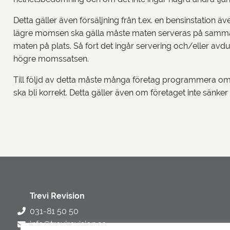
Detta gäller även försäljning från t.ex. en bensinstation ä
lägre momsen ska gälla måste maten serveras på samma sä
maten på plats. Så fort det ingår servering och/eller avdu
högre momssatsen.
Till följd av detta måste många företag programmera om
ska bli korrekt. Detta gäller även om företaget inte sänke
Trevi Revision
031-81 50 50
info@trevirevision.se