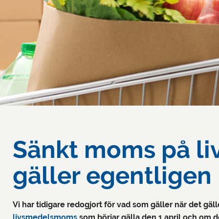
Sänkt moms på li
gäller egentligen
Vi har tidigare redogjort för vad som gäller när det gäl
livsmedelsmoms
som börjar gälla den 1 april och o