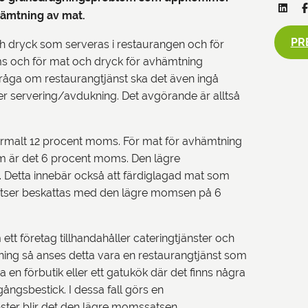
hämtning av mat.
PR
ch dryck som serveras i restaurangen och för
ms och för mat och dryck för avhämtning
fråga om restaurangtjänst ska det även ingå
ler servering/avdukning. Det avgörande är alltså
normalt 12 procent moms. För mat för avhämtning
em är det 6 procent moms. Den lägre
. Detta innebär också att färdiglagad mat som
ttplatser beskattas med den lägre momsen på 6
 företag tillhandahåller cateringtjänster och
iskning så anses detta vara en restaurangtjänst som
 en förbutik eller ett gatukök där det finns några
gångsbestick. I dessa fall görs en
ster blir det den lägre momssatsen.