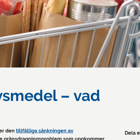
vsmedel – vad
ler den
tillfälliga sänkningen av
Dela e
m de gränsdragningsproblem som uppkommer