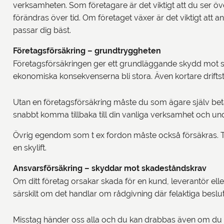
verksamheten. Som företagare är det viktigt att du ser ö
förändras över tid. Om företaget växer är det viktigt att 
passar dig bäst.
Företagsförsäkring – grundtryggheten
Företagsförsäkringen ger ett grundläggande skydd mot sk
ekonomiska konsekvenserna bli stora. Även kortare driftstop
Utan en företagsförsäkring måste du som ägare själv beta
snabbt komma tillbaka till din vanliga verksamhet och u
Övrig egendom som t ex fordon måste också försäkras. Tän
en skylift.
Ansvarsförsäkring – skyddar mot skadeståndskrav
Om ditt företag orsakar skada för en kund, leverantör el
särskilt om det handlar om rådgivning där felaktiga besl
Misstag händer oss alla och du kan drabbas även om du ä