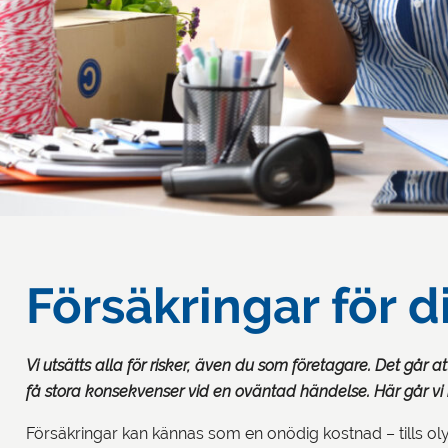
Försäkringar för d
Vi utsätts alla för risker, även du som företagare. Det gå
få stora konsekvenser vid en oväntad händelse. Här går vi i
Försäkringar kan kännas som en onödig kostnad – tills oly