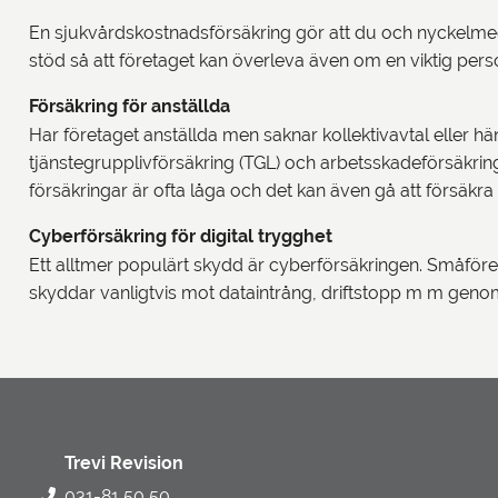
En sjukvårdskostnadsförsäkring gör att du och nyckelmed
stöd så att företaget kan överleva även om en viktig perso
Försäkring för anställda
Har företaget anställda men saknar kollektivavtal eller hän
tjänstegrupplivförsäkring (TGL) och arbetsskadeförsäkring
försäkringar är ofta låga och det kan även gå att försäkr
Cyberförsäkring för digital trygghet
Ett alltmer populärt skydd är cyberförsäkringen. Småför
skyddar vanligtvis mot dataintrång, driftstopp m m genom a
Trevi Revision
031-81 50 50