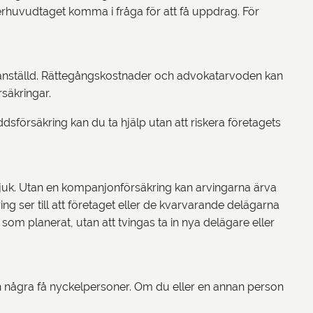
 överhuvudtaget komma i fråga för att få uppdrag. För
n anställd. Rättegångskostnader och advokatarvoden kan
säkringar.
ddsförsäkring kan du ta hjälp utan att riskera företagets
t sjuk. Utan en kompanjonförsäkring kan arvingarna ärva
g ser till att företaget eller de kvarvarande delägarna
om planerat, utan att tvingas ta in nya delägare eller
 några få nyckelpersoner. Om du eller en annan person