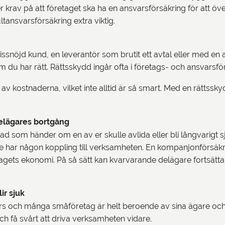
nder krav på att företaget ska ha en ansvarsförsäkring för att
tansvarsförsäkring extra viktig.
issnöjd kund, en leverantör som brutit ett avtal eller med e
du har rätt. Rättsskydd ingår ofta i företags- och ansvarsför
 av kostnaderna, vilket inte alltid är så smart. Med en rättssky
delägares bortgång
r vad som händer om en av er skulle avlida eller bli långvarig
te har någon koppling till verksamheten. En kompanjonförsäkrin
agets ekonomi. På så sätt kan kvarvarande delägare fortsätta s
ir sjuk
urs och många småföretag är helt beroende av sina ägare och
och få svårt att driva verksamheten vidare.