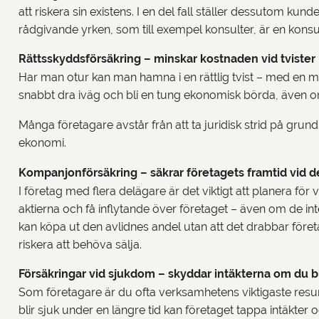
att riskera sin existens. I en del fall ställer dessutom ku
rådgivande yrken, som till exempel konsulter, är en konsul
Rättsskyddsförsäkring – minskar kostnaden vid tvister
Har man otur kan man hamna i en rättlig tvist – med en m
snabbt dra iväg och bli en tung ekonomisk börda, även om 
Många företagare avstår från att ta juridisk strid på grund
ekonomi.
Kompanjonförsäkring – säkrar företagets framtid vid 
I företag med flera delägare är det viktigt att planera fö
aktierna och få inflytande över företaget – även om de in
kan köpa ut den avlidnes andel utan att det drabbar föret
riskera att behöva sälja.
Försäkringar vid sjukdom – skyddar intäkterna om du bl
Som företagare är du ofta verksamhetens viktigaste res
blir sjuk under en längre tid kan företaget tappa intäkter 