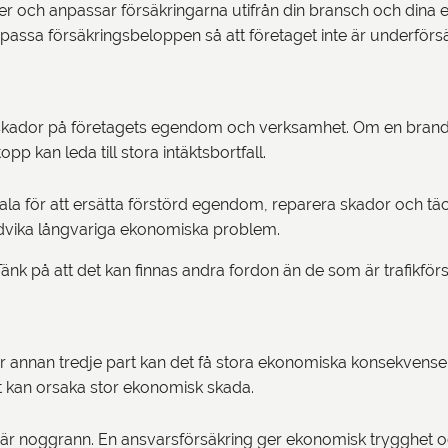
ver och anpassar försäkringarna utifrån din bransch och dina
anpassa försäkringsbeloppen så att företaget inte är underförs
ador på företagets egendom och verksamhet. Om en brand, ett
p kan leda till stora intäktsbortfall.
la för att ersätta förstörd egendom, reparera skador och täck
ndvika långvariga ekonomiska problem.
k på att det kan finnas andra fordon än de som är trafikförs
ler annan tredje part kan det få stora ekonomiska konsekvense
ut kan orsaka stor ekonomisk skada.
r noggrann. En ansvarsförsäkring ger ekonomisk trygghet och