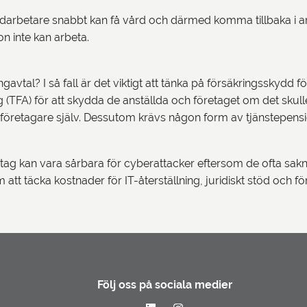
arbetare snabbt kan få vård och därmed komma tillbaka i arb
n inte kan arbeta.
gavtal? I så fall är det viktigt att tänka på försäkringsskydd 
 (TFA) för att skydda de anställda och företaget om det skull
a företagare själv. Dessutom krävs någon form av tjänstepens
etag kan vara sårbara för cyberattacker eftersom de ofta sa
tt täcka kostnader för IT-återställning, juridiskt stöd och för
Följ oss på sociala medier