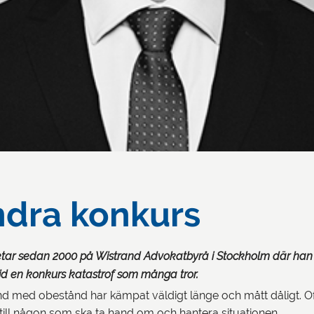
indra konkurs
tar sedan 2000 på Wistrand Advokatbyrå i Stockholm där han äve
id en konkurs katastrof som många tror.
med obestånd har kämpat väldigt länge och mått dåligt. Ofta
 till någon som ska ta hand om och hantera situationen.