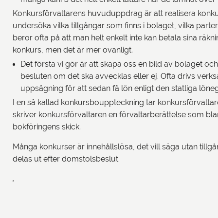
Konkursförvaltarens huvuduppdrag är att realisera konkurs
undersöka vilka tillgångar som finns i bolaget, vilka parter
beror ofta på att man helt enkelt inte kan betala sina räkn
konkurs, men det är mer ovanligt.
Det första vi gör är att skapa oss en bild av bolaget oc
besluten om det ska avvecklas eller ej. Ofta drivs verk
uppsägning för att sedan få lön enligt den statliga löne
I en så kallad konkursbouppteckning tar konkursförvaltar
skriver konkursförvaltaren en förvaltarberättelse som b
bokföringens skick.
Många konkurser är innehållslösa, det vill säga utan tillgån
delas ut efter domstolsbeslut.
.