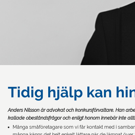
Tidig hjälp kan h
Anders Nilsson är advokat och konkursförvaltare. Han arbe
kallade obeståndsfrågor och enligt honom innebär inte allt
Många småföretagare som vi får kontakt med i samband 
många känns det helt enkelt lättare när de lämnat över