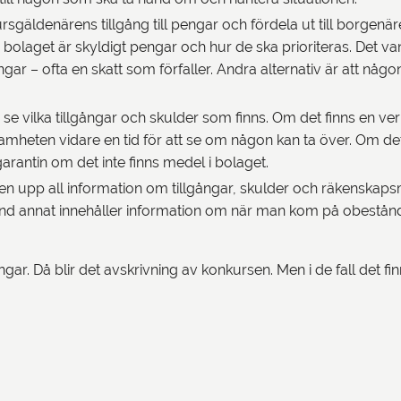
gäldenärens tillgång till pengar och fördela ut till borgenär
 bolaget är skyldigt pengar och hur de ska prioriteras. Det van
ingar – ofta en skatt som förfaller. Andra alternativ är att nå
h se vilka tillgångar och skulder som finns. Om det finns en ve
samheten vidare en tid för att se om någon kan ta över. Om de
garantin om det inte finns medel i bolaget.
en upp all information om tillgångar, skulder och räkenskaps
land annat innehåller information om när man kom på obestån
gar. Då blir det avskrivning av konkursen. Men i de fall det fin