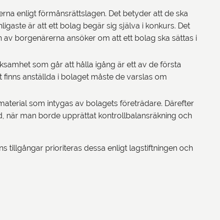
erna enligt förmånsrättslagen. Det betyder att de ska
ligaste är att ett bolag begär sig själva i konkurs. Det
gon av borgenärerna ansöker om att ett bolag ska sättas i
rksamhet som går att hålla igång är ett av de första
t finns anställda i bolaget måste de varslas om
material som intygas av bolagets företrädare. Därefter
d, när man borde upprättat kontrollbalansräkning och
ns tillgångar prioriteras dessa enligt lagstiftningen och